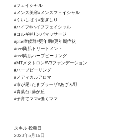
#フェイシャル
#メンズ美容#メンズフェイシャル
#くいしばり#歯ぎしり
#ハイフ#ハイフフェイシャル
#コルギ#リンパマッサージ
#pms症候群#更年期#更年期症状
#revi陶肌トリートメント
#revi陶肌ハーブピーリング
#MTメタトロン#V3ファンデーション
#ハーブピーリング
#メディカルアロマ
#市が尾#たまプラーザ#あざみ野
#青葉台#藤が丘
#子育てママ#働くママ
スキル
投稿日
2023年5月15日