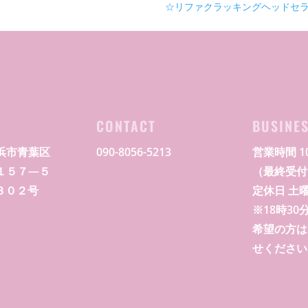
☆リファクラッキングヘッドセ
S
CONTACT
BUSINE
浜市青葉区
090-8056-5213
営業時間 10
１５７―５
（最終受付 
G３０２号
定休日 土
※18時3
希望の方は
せください