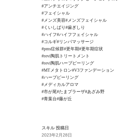
#アンチエイジング
#フェイシャル
#メンズ美容#メンズフェイシャル
#くいしばり#歯ぎしり
#ハイフ#ハイフフェイシャル
#コルギ#リンパマッサージ
#pms症候群#更年期#更年期症状
#revi陶肌トリートメント
#revi陶肌ハーブピーリング
#MTメタトロン#V3ファンデーション
#ハーブピーリング
#メディカルアロマ
#市が尾#たまプラーザ#あざみ野
#青葉台#藤が丘
スキル
投稿日
2023年2月28日