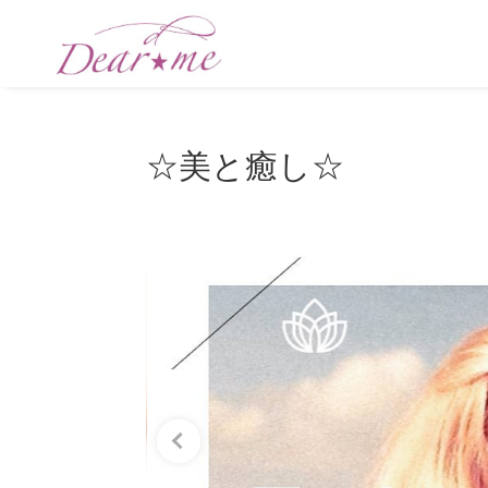
☆美と癒し☆