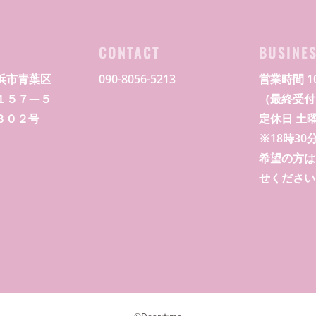
S
CONTACT
BUSINE
浜市青葉区
090-8056-5213
営業時間 10
１５７―５
（最終受付 
G３０２号
定休日 土
※18時3
希望の方は
せください