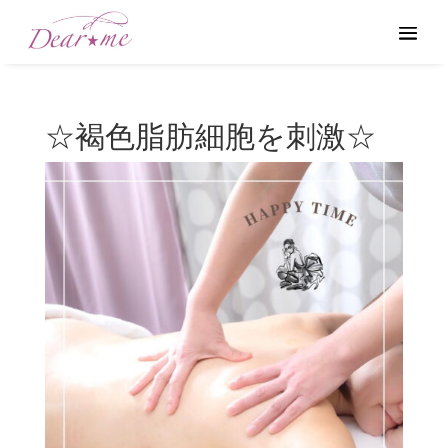
☆褐色脂肪細胞を刺激☆