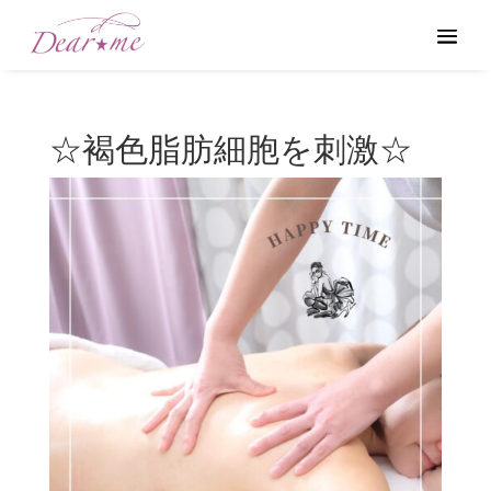
☆褐色脂肪細胞を刺激☆