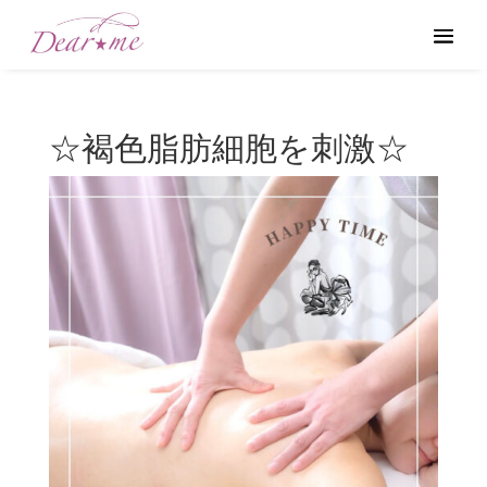
☆褐色脂肪細胞を刺激☆