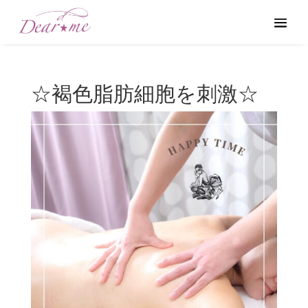
☆褐色脂肪細胞を刺激☆