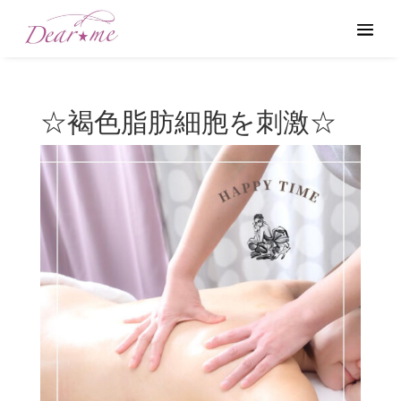
☆褐色脂肪細胞を刺激☆