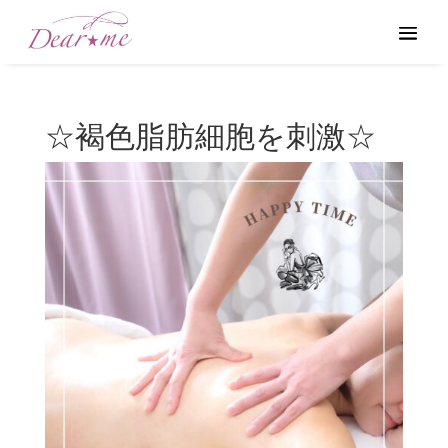
☆褐色脂肪細胞を刺激☆