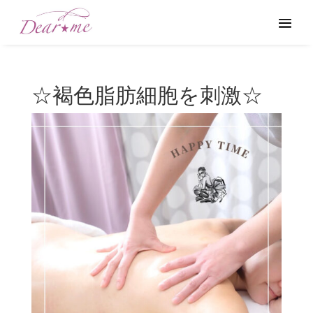
☆褐色脂肪細胞を刺激☆