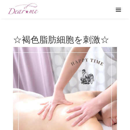
☆褐色脂肪細胞を刺激☆