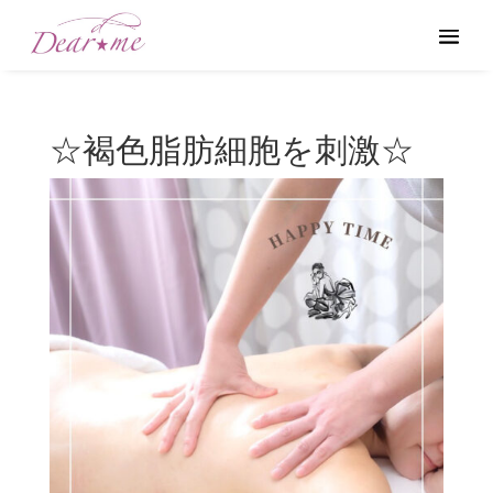
☆褐色脂肪細胞を刺激☆