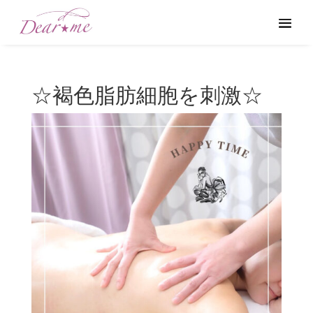
☆褐色脂肪細胞を刺激☆