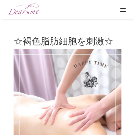
☆褐色脂肪細胞を刺激☆