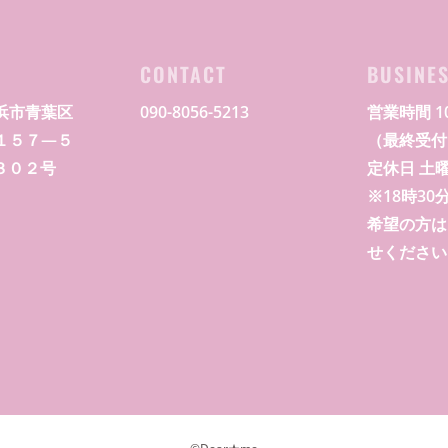
S
CONTACT
BUSINE
浜市青葉区
090-8056-5213
営業時間 10
１５７―５
（最終受付 
G３０２号
定休日 土
※18時3
希望の方は
せください