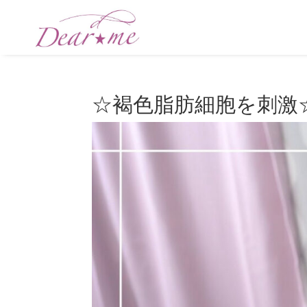
☆褐色脂肪細胞を刺激