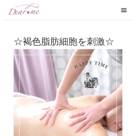
☆褐色脂肪細胞を刺激☆